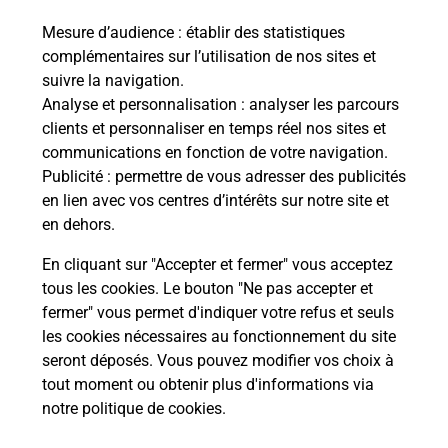
Mesure d’audience
: établir des statistiques
Le lien s'ouvre dans un nouvel onglet
complémentaires sur l’utilisation de nos sites et
Boîte aux lettres La Poste
suivre la navigation.
Prochaine collecte du courrier
vendredi
à
Analyse et personnalisation
: analyser les parcours
08h30
clients et personnaliser en temps réel nos sites et
communications en fonction de votre navigation.
15 Rue Des Petits Marais
Publicité
: permettre de vous adresser des publicités
03140
Barberier
en lien avec vos centres d’intérêts sur notre site et
en dehors.
Itinéraire
En cliquant sur "Accepter et fermer" vous acceptez
tous les cookies. Le bouton "Ne pas accepter et
fermer" vous permet d'indiquer votre refus et seuls
Localiser
Liste Boîtes aux lettres
Allier
Barberier
les cookies nécessaires au fonctionnement du site
seront déposés. Vous pouvez modifier vos choix à
tout moment ou obtenir plus d'informations via
notre politique de cookies
.
Plan du site