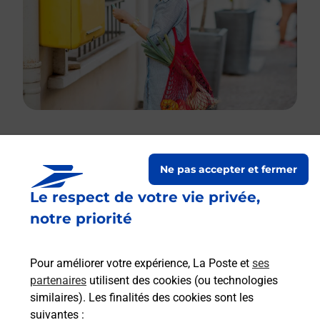
Le lien s'ouvre dans un nouvel onglet
Ne pas accepter et fermer
Boîte aux lettres La Poste
Le respect de votre vie privée,
Prochaine collecte du courrier
vendredi
à
notre priorité
08h30
2 Route D Etroussat
Pour améliorer votre expérience, La Poste et
ses
03140
Barberier
partenaires
utilisent des cookies (ou technologies
similaires). Les finalités des cookies sont les
Itinéraire
suivantes :