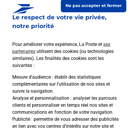
Ne pas accepter et fermer
Le respect de votre vie privée,
notre priorité
Pour améliorer votre expérience, La Poste et
ses
partenaires
utilisent des cookies (ou technologies
similaires). Les finalités des cookies sont les
suivantes :
Le lien s'ouvre dans un nouvel onglet
Boîte aux lettres La Poste
Mesure d’audience
: établir des statistiques
complémentaires sur l’utilisation de nos sites et
Prochaine collecte du courrier
lundi
à
08h30
suivre la navigation.
5 Rue Principale
Analyse et personnalisation
: analyser les parcours
02160
Viel Arcy
clients et personnaliser en temps réel nos sites et
communications en fonction de votre navigation.
Itinéraire
Publicité
: permettre de vous adresser des publicités
en lien avec vos centres d’intérêts sur notre site et