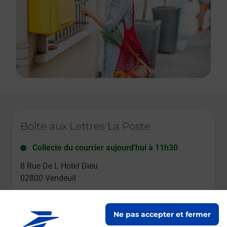
Le lien s'ouvre dans un nouvel onglet
Boîte aux Lettres La Poste
Collecte du courrier aujourd'hui à
11h30
8 Rue De L Hotel Dieu
02800
Vendeuil
Itinéraire
Ne pas accepter et fermer