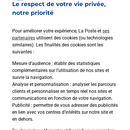
Le respect de votre vie privée,
Le lien s'ouvre dans un nouvel onglet
Boîte aux lettres La Poste
notre priorité
Collecte du courrier aujourd'hui à
08h00
Pour améliorer votre expérience, La Poste et
ses
15 Avenue Paul Carette
partenaires
utilisent des cookies (ou technologies
02800
Vendeuil
similaires). Les finalités des cookies sont les
suivantes :
Itinéraire
Mesure d’audience
: établir des statistiques
complémentaires sur l’utilisation de nos sites et
Le lien s'ouvre dans un nouvel onglet
suivre la navigation.
Boîte aux Lettres La Poste
Analyse et personnalisation
: analyser les parcours
Collecte du courrier aujourd'hui à
08h00
clients et personnaliser en temps réel nos sites et
communications en fonction de votre navigation.
8 Rue Saint Jean
Publicité
: permettre de vous adresser des publicités
02800
Vendeuil
en lien avec vos centres d’intérêts sur notre site et
en dehors.
Itinéraire