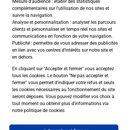
Mesure d’audience
: établir des statistiques
complémentaires sur l’utilisation de nos sites et
Le lien s'ouvre dans un nouvel onglet
suivre la navigation.
Boîte aux lettres La Poste
Analyse et personnalisation
: analyser les parcours
Prochaine collecte du courrier
lundi
à
08h30
clients et personnaliser en temps réel nos sites et
communications en fonction de votre navigation.
13 Rue Des Tilleuls
Publicité
: permettre de vous adresser des publicités
02490
Vendelles
en lien avec vos centres d’intérêts sur notre site et
en dehors.
Itinéraire
En cliquant sur "Accepter et fermer" vous acceptez
tous les cookies. Le bouton "Ne pas accepter et
fermer" vous permet d'indiquer votre refus et seuls
Localiser
Liste Boîtes aux lettres
Aisne
Vendelles
les cookies nécessaires au fonctionnement du site
seront déposés. Vous pouvez modifier vos choix à
tout moment ou obtenir plus d'informations via
notre politique de cookies
.
Plan du site