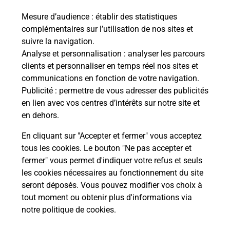
Mesure d’audience
: établir des statistiques
Le lien s'ouvre dans un nouvel onglet
complémentaires sur l’utilisation de nos sites et
Boîte aux lettres La Poste
suivre la navigation.
Prochaine collecte du courrier
vendredi
à
Analyse et personnalisation
: analyser les parcours
08h30
clients et personnaliser en temps réel nos sites et
communications en fonction de votre navigation.
15 Rue Principale
Publicité
: permettre de vous adresser des publicités
02290
Vassens
en lien avec vos centres d’intérêts sur notre site et
en dehors.
Itinéraire
En cliquant sur "Accepter et fermer" vous acceptez
tous les cookies. Le bouton "Ne pas accepter et
fermer" vous permet d'indiquer votre refus et seuls
Localiser
Liste Boîtes aux lettres
Aisne
Vassens
les cookies nécessaires au fonctionnement du site
seront déposés. Vous pouvez modifier vos choix à
tout moment ou obtenir plus d'informations via
notre politique de cookies
.
Plan du site