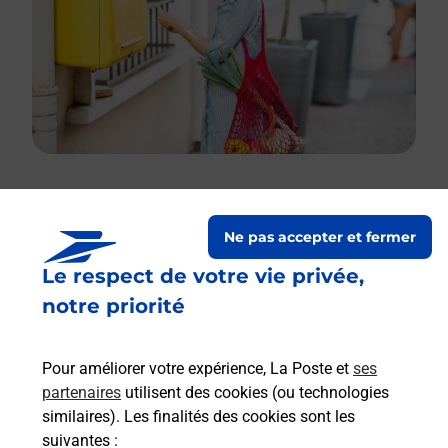
Le lien s'ouvre dans un nouvel onglet
Ne pas accepter et fermer
Boîte aux lettres La Poste
Le respect de votre vie privée,
Prochaine collecte du courrier
vendredi
à
notre priorité
08h30
41 Rue Principale
Pour améliorer votre expérience, La Poste et
ses
02290
Vassens
partenaires
utilisent des cookies (ou technologies
similaires). Les finalités des cookies sont les
Itinéraire
suivantes :