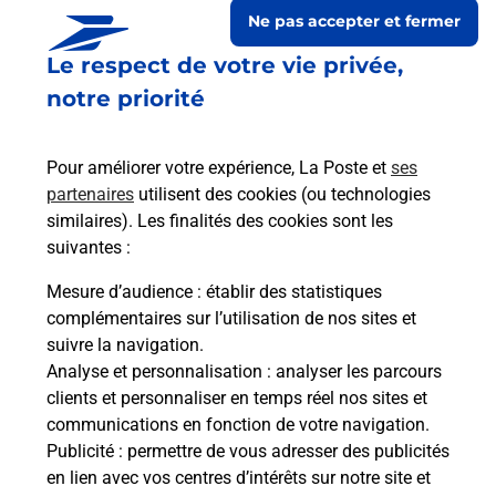
Ne pas accepter et fermer
Le respect de votre vie privée,
notre priorité
Pour améliorer votre expérience, La Poste et
ses
partenaires
utilisent des cookies (ou technologies
similaires). Les finalités des cookies sont les
suivantes :
Le lien s'ouvre dans un nouvel onglet
Boîte aux lettres La Poste
Mesure d’audience
: établir des statistiques
complémentaires sur l’utilisation de nos sites et
Collecte du courrier aujourd'hui à
08h30
suivre la navigation.
3 Rue De L Eglise
Analyse et personnalisation
: analyser les parcours
02470
Sommelans
clients et personnaliser en temps réel nos sites et
communications en fonction de votre navigation.
Itinéraire
Publicité
: permettre de vous adresser des publicités
en lien avec vos centres d’intérêts sur notre site et