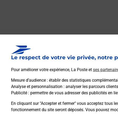
Le lien s'ouvre dans un nouvel onglet
Boîte aux lettres La Poste
Le respect de votre vie privée, notre p
Collecte du courrier aujourd'hui à
08h30
6 Route De Braine
Pour améliorer votre expérience, La Poste et
ses partenair
02220
Saint Mard
Mesure d’audience
: établir des statistiques complémentair
Analyse et personnalisation
: analyser les parcours client
Itinéraire
Publicité
: permettre de vous adresser des publicités en lie
En cliquant sur "Accepter et fermer" vous acceptez tous le
fonctionnement du site seront déposés. Vous pouvez modi