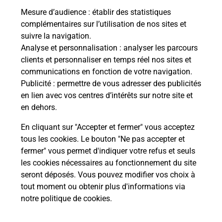
Mesure d’audience
: établir des statistiques
complémentaires sur l’utilisation de nos sites et
Le lien s'ouvre dans un nouvel onglet
suivre la navigation.
Boîte aux Lettres La Poste
Analyse et personnalisation
: analyser les parcours
Prochaine collecte du courrier
lundi
à
08h00
clients et personnaliser en temps réel nos sites et
communications en fonction de votre navigation.
Route De Saint Nicolas
Publicité
: permettre de vous adresser des publicités
02410
Saint Gobain
en lien avec vos centres d’intérêts sur notre site et
en dehors.
Itinéraire
En cliquant sur "Accepter et fermer" vous acceptez
tous les cookies. Le bouton "Ne pas accepter et
fermer" vous permet d'indiquer votre refus et seuls
Localiser
Liste Boîtes aux lettres
Aisne
Saint Gobain
les cookies nécessaires au fonctionnement du site
seront déposés. Vous pouvez modifier vos choix à
tout moment ou obtenir plus d'informations via
notre politique de cookies
.
Plan du site