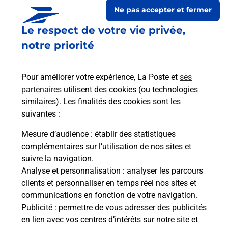
Ne pas accepter et fermer
Le respect de votre vie privée,
notre priorité
Pour améliorer votre expérience, La Poste et
ses
partenaires
utilisent des cookies (ou technologies
similaires). Les finalités des cookies sont les
suivantes :
Le lien s'ouvre dans un nouvel onglet
Boîte aux Lettres La Poste
Mesure d’audience
: établir des statistiques
complémentaires sur l’utilisation de nos sites et
Collecte du courrier aujourd'hui à
08h30
suivre la navigation.
2 Rue De L Eglise
Analyse et personnalisation
: analyser les parcours
02360
Rouvroy Sur Serre
clients et personnaliser en temps réel nos sites et
communications en fonction de votre navigation.
Itinéraire
Publicité
: permettre de vous adresser des publicités
en lien avec vos centres d’intérêts sur notre site et