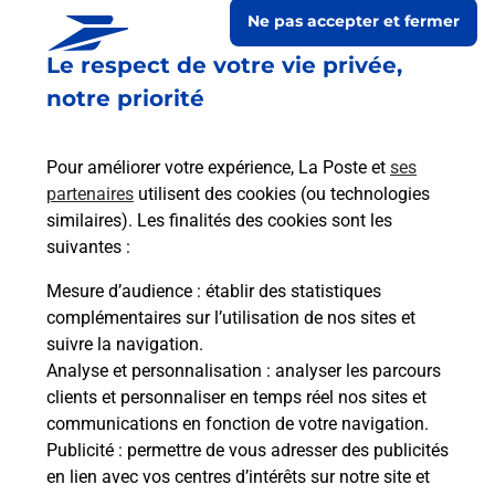
Ne pas accepter et fermer
Le respect de votre vie privée,
notre priorité
Pour améliorer votre expérience, La Poste et
ses
partenaires
utilisent des cookies (ou technologies
similaires). Les finalités des cookies sont les
suivantes :
Le lien s'ouvre dans un nouvel onglet
Boîte aux lettres La Poste
Mesure d’audience
: établir des statistiques
complémentaires sur l’utilisation de nos sites et
Prochaine collecte du courrier
samedi
à
08h30
suivre la navigation.
9 Rue Principale
Analyse et personnalisation
: analyser les parcours
02130
Roncheres
clients et personnaliser en temps réel nos sites et
communications en fonction de votre navigation.
Itinéraire
Publicité
: permettre de vous adresser des publicités
en lien avec vos centres d’intérêts sur notre site et