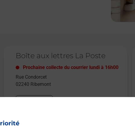
Le lien s'ouvre dans un nouvel onglet
L
Boîte aux lettres La Poste
Prochaine collecte du courrier
lundi
à
16h00
Rue Condorcet
02240
Ribemont
Itinéraire
riorité