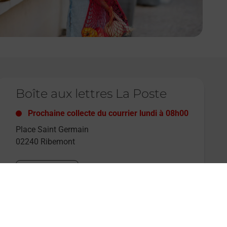
e lien s'ouvre dans un nouvel onglet
Boîte aux lettres La Poste
Prochaine collecte du courrier
lundi
à
08h00
Place Saint Germain
02240
Ribemont
Itinéraire