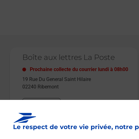
Le lien s'ouvre dans un nouvel onglet
Boîte aux lettres La Poste
Prochaine collecte du courrier
lundi
à
08h00
19 Rue Du General Saint Hilaire
02240
Ribemont
Itinéraire
Le respect de votre vie privée, notre p
Le lien s'ouvre dans un nouvel onglet
Boîte aux Lettres La Poste