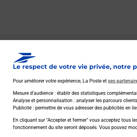
Le lien s'ouvre dans un nouvel onglet
Boîte aux lettres La Poste
Le respect de votre vie privée, notre p
Prochaine collecte du courrier
vendredi
à
08h00
Pour améliorer votre expérience, La Poste et
ses partenair
2 Rue De L Anneau
02240
Pleine Selve
Mesure d’audience
: établir des statistiques complémentair
Analyse et personnalisation
: analyser les parcours client
Publicité
: permettre de vous adresser des publicités en lie
Itinéraire
En cliquant sur "Accepter et fermer" vous acceptez tous le
fonctionnement du site seront déposés. Vous pouvez modi