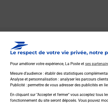
Le lien s'ouvre dans un nouvel onglet
Boîte aux lettres La Poste
Le respect de votre vie privée, notre p
Collecte du courrier aujourd'hui à
08h30
7 Rue Jean Vaur
Pour améliorer votre expérience, La Poste et
ses partenair
02300
Ognes
Mesure d’audience
: établir des statistiques complémentair
Analyse et personnalisation
: analyser les parcours client
Itinéraire
Publicité
: permettre de vous adresser des publicités en lie
En cliquant sur "Accepter et fermer" vous acceptez tous le
fonctionnement du site seront déposés. Vous pouvez modi