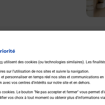
Le lien s'ouvre dans un nouvel onglet
Boîte aux lettres La Poste
riorité
Collecte du courrier aujourd'hui à
08h30
4 Avenue De La Republique
es
utilisent des cookies (ou technologies similaires). Les finalité
02300
Ognes
es sur l’utilisation de nos sites et suivre la navigation.
s et personnaliser en temps réel nos sites et communications en 
Itinéraire
n avec vos centres d’intérêts sur notre site et en dehors.
s cookies. Le bouton "Ne pas accepter et fermer" vous permet d'i
fier vos choix à tout moment ou obtenir plus d'informations vi