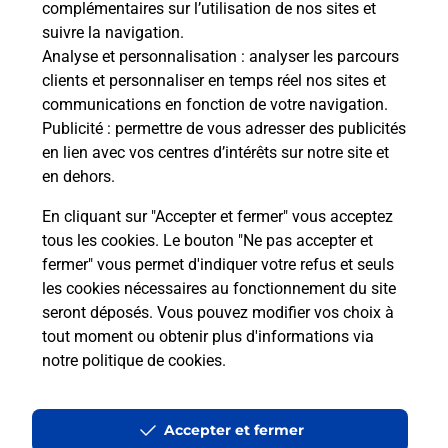
complémentaires sur l’utilisation de nos sites et
Le lien s'ouvre dans un nouvel onglet
suivre la navigation.
Boîte aux lettres La Poste
Analyse et personnalisation
: analyser les parcours
Prochaine collecte du courrier
lundi
à
08h30
clients et personnaliser en temps réel nos sites et
communications en fonction de votre navigation.
49 Rue D Hauteville
Publicité
: permettre de vous adresser des publicités
02120
Noyales
en lien avec vos centres d’intérêts sur notre site et
en dehors.
Itinéraire
En cliquant sur "Accepter et fermer" vous acceptez
tous les cookies. Le bouton "Ne pas accepter et
fermer" vous permet d'indiquer votre refus et seuls
Localiser
Liste Boîtes aux lettres
Aisne
Noyales
les cookies nécessaires au fonctionnement du site
seront déposés. Vous pouvez modifier vos choix à
tout moment ou obtenir plus d'informations via
notre politique de cookies
.
Plan du site
Accessibilité : partiellement conforme
Accepter et fermer