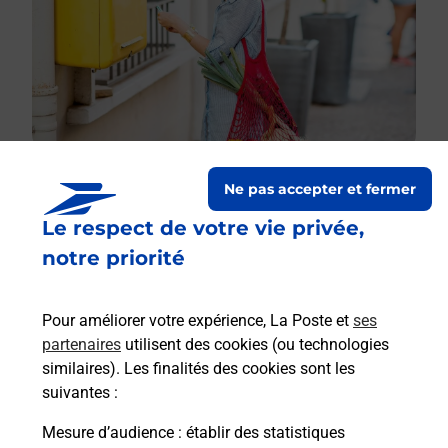
Ne pas accepter et fermer
Le respect de votre vie privée,
Le lien s'ouvre dans un nouvel onglet
Boîte aux lettres La Poste
notre priorité
Prochaine collecte du courrier
lundi
à
08h30
Pour améliorer votre expérience, La Poste et
ses
30 Rue D Hauteville
partenaires
utilisent des cookies (ou technologies
02120
Noyales
similaires). Les finalités des cookies sont les
suivantes :
Itinéraire
Mesure d’audience
: établir des statistiques