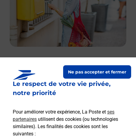
Le lien s'ouvre dans un nouvel onglet
Ne pas accepter et fermer
Boîte aux lettres La Poste
Le respect de votre vie privée,
Prochaine collecte du courrier
vendredi
à
notre priorité
08h30
1 Rue Du Chateau
Pour améliorer votre expérience, La Poste et
ses
02210
Muret Et Crouttes
partenaires
utilisent des cookies (ou technologies
similaires). Les finalités des cookies sont les
Itinéraire
suivantes :