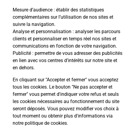
Mesure d’audience
: établir des statistiques
Le lien s'ouvre dans un nouvel onglet
complémentaires sur l’utilisation de nos sites et
Boîte aux lettres La Poste
suivre la navigation.
Prochaine collecte du courrier
vendredi
à
Analyse et personnalisation
: analyser les parcours
08h30
clients et personnaliser en temps réel nos sites et
communications en fonction de votre navigation.
2 Rue Des Fontinettes
Publicité
: permettre de vous adresser des publicités
02210
Muret Et Crouttes
en lien avec vos centres d’intérêts sur notre site et
en dehors.
Itinéraire
En cliquant sur "Accepter et fermer" vous acceptez
tous les cookies. Le bouton "Ne pas accepter et
fermer" vous permet d'indiquer votre refus et seuls
Localiser
Liste Boîtes aux lettres
Aisne
Muret Et Crouttes
les cookies nécessaires au fonctionnement du site
seront déposés. Vous pouvez modifier vos choix à
tout moment ou obtenir plus d'informations via
notre politique de cookies
.
Plan du site