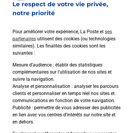
Le respect de votre vie privée,
Le lien s'ouvre dans un nouvel onglet
Boîte aux lettres La Poste
notre priorité
Prochaine collecte du courrier
samedi
à
08h30
Pour améliorer votre expérience, La Poste et
ses
18 Grande Rue
partenaires
utilisent des cookies (ou technologies
02810
Montigny L Allier
similaires). Les finalités des cookies sont les
suivantes :
Itinéraire
Mesure d’audience
: établir des statistiques
complémentaires sur l’utilisation de nos sites et
Le lien s'ouvre dans un nouvel onglet
suivre la navigation.
Boîte aux lettres La Poste
Analyse et personnalisation
: analyser les parcours
Prochaine collecte du courrier
samedi
à
08h30
clients et personnaliser en temps réel nos sites et
communications en fonction de votre navigation.
54 Rue De La Commanderie
Publicité
: permettre de vous adresser des publicités
02810
Montigny L Allier
en lien avec vos centres d’intérêts sur notre site et
en dehors.
Itinéraire