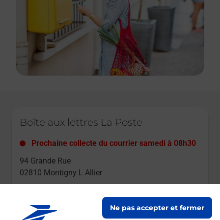
Le lien s'ouvre dans un nouvel onglet
Boîte aux lettres La Poste
Prochaine collecte du courrier
samedi
à
08h30
94 Grande Rue
02810
Montigny L Allier
Itinéraire
Ne pas accepter et fermer