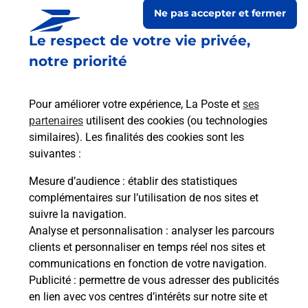
Ne pas accepter et fermer
Le respect de votre vie privée,
notre priorité
Pour améliorer votre expérience, La Poste et
ses
partenaires
utilisent des cookies (ou technologies
similaires). Les finalités des cookies sont les
suivantes :
Le lien s'ouvre dans un nouvel onglet
Boîte aux lettres La Poste
Mesure d’audience
: établir des statistiques
complémentaires sur l’utilisation de nos sites et
Collecte du courrier aujourd'hui à
08h30
suivre la navigation.
5 Rue De L Eglise
Analyse et personnalisation
: analyser les parcours
02360
Mont Saint Jean
clients et personnaliser en temps réel nos sites et
communications en fonction de votre navigation.
Itinéraire
Publicité
: permettre de vous adresser des publicités
en lien avec vos centres d’intérêts sur notre site et