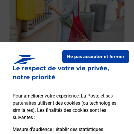
Ne pas accepter et fermer
Le respect de votre vie privée,
Le lien s'ouvre dans un nouvel onglet
Boîte aux lettres La Poste
notre priorité
Collecte du courrier aujourd'hui à
08h30
Pour améliorer votre expérience, La Poste et
ses
23 Rue De La Chesnee
partenaires
utilisent des cookies (ou technologies
02220
Mont Notre Dame
similaires). Les finalités des cookies sont les
suivantes :
Itinéraire
Mesure d’audience
: établir des statistiques