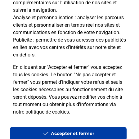
complémentaires sur l’utilisation de nos sites et
Le lien s'ouvre dans un nouvel onglet
suivre la navigation.
Boîte aux lettres La Poste
Analyse et personnalisation
: analyser les parcours
Collecte du courrier aujourd'hui à
08h30
clients et personnaliser en temps réel nos sites et
communications en fonction de votre navigation.
2 Rue D Aumale
Publicité
: permettre de vous adresser des publicités
02220
Mont Notre Dame
en lien avec vos centres d’intérêts sur notre site et
en dehors.
Itinéraire
En cliquant sur "Accepter et fermer" vous acceptez
tous les cookies. Le bouton "Ne pas accepter et
fermer" vous permet d'indiquer votre refus et seuls
Localiser
Liste Boîtes aux lettres
Aisne
Mont Notre Dame
les cookies nécessaires au fonctionnement du site
seront déposés. Vous pouvez modifier vos choix à
tout moment ou obtenir plus d'informations via
notre politique de cookies
.
Plan du site
Accessibilité : partiellement conforme
Accepter et fermer