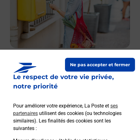
Ne pas accepter et fermer
Le lien s'ouvre dans un nouvel onglet
Le respect de votre vie privée,
Boîte aux lettres La Poste
notre priorité
Prochaine collecte du courrier
samedi
à
08h00
39 Rue De Verdun
Pour améliorer votre expérience, La Poste et
ses
02270
Monceau Le Neuf Et Faucouzy
partenaires
utilisent des cookies (ou technologies
similaires). Les finalités des cookies sont les
Itinéraire
suivantes :