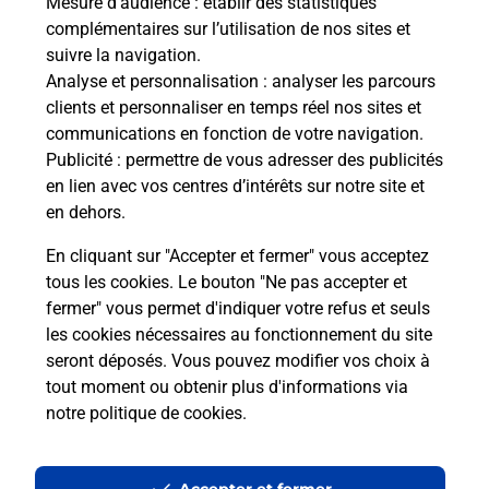
Mesure d’audience
: établir des statistiques
Le lien s'ouvre dans un nouvel onglet
complémentaires sur l’utilisation de nos sites et
Boîte aux lettres La Poste
suivre la navigation.
Analyse et personnalisation
: analyser les parcours
Prochaine collecte du courrier
samedi
à
08h00
clients et personnaliser en temps réel nos sites et
8 Rue Des Fermes
communications en fonction de votre navigation.
02270
Monceau Le Neuf Et Faucouzy
Publicité
: permettre de vous adresser des publicités
en lien avec vos centres d’intérêts sur notre site et
Itinéraire
en dehors.
En cliquant sur "Accepter et fermer" vous acceptez
tous les cookies. Le bouton "Ne pas accepter et
Localiser
Liste Boîtes aux lettres
Aisne
fermer" vous permet d'indiquer votre refus et seuls
Monceau Le Neuf Et Faucouzy
les cookies nécessaires au fonctionnement du site
seront déposés. Vous pouvez modifier vos choix à
tout moment ou obtenir plus d'informations via
notre politique de cookies
.
Plan du site
Accessibilité : partiellement conforme