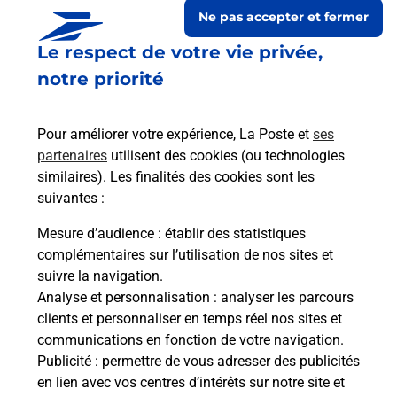
Ne pas accepter et fermer
Le respect de votre vie privée,
notre priorité
Pour améliorer votre expérience, La Poste et
ses
partenaires
utilisent des cookies (ou technologies
similaires). Les finalités des cookies sont les
suivantes :
Le lien s'ouvre dans un nouvel onglet
Boîte aux lettres La Poste
Mesure d’audience
: établir des statistiques
complémentaires sur l’utilisation de nos sites et
Collecte du courrier aujourd'hui à
08h30
suivre la navigation.
7 Rue Du Village
Analyse et personnalisation
: analyser les parcours
02200
Missy Aux Bois
clients et personnaliser en temps réel nos sites et
communications en fonction de votre navigation.
Itinéraire
Publicité
: permettre de vous adresser des publicités
en lien avec vos centres d’intérêts sur notre site et