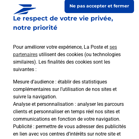
Ne pas accepter et fermer
Le respect de votre vie privée,
notre priorité
Pour améliorer votre expérience, La Poste et
ses
partenaires
utilisent des cookies (ou technologies
similaires). Les finalités des cookies sont les
suivantes :
Le lien s'ouvre dans un nouvel onglet
Boîte aux Lettres La Poste
Mesure d’audience
: établir des statistiques
complémentaires sur l’utilisation de nos sites et
Prochaine collecte du courrier
lundi
à
08h30
suivre la navigation.
1 Rue Georges Brassens
Analyse et personnalisation
: analyser les parcours
02140
Marfontaine
clients et personnaliser en temps réel nos sites et
communications en fonction de votre navigation.
Itinéraire
Publicité
: permettre de vous adresser des publicités
en lien avec vos centres d’intérêts sur notre site et