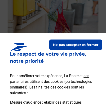
Ne pas accepter et fermer
Le respect de votre vie privée,
Le lien s'ouvre dans un nouvel onglet
Boîte aux lettres La Poste
notre priorité
Prochaine collecte du courrier
samedi
à
09h00
Pour améliorer votre expérience, La Poste et
ses
24 Petite Rue
partenaires
utilisent des cookies (ou technologies
02540
L Epine Aux Bois
similaires). Les finalités des cookies sont les
suivantes :
Itinéraire
Mesure d’audience
: établir des statistiques