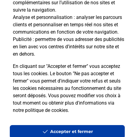
complémentaires sur l’utilisation de nos sites et
Le lien s'ouvre dans un nouvel onglet
suivre la navigation.
Boîte aux Lettres La Poste
Analyse et personnalisation
: analyser les parcours
Prochaine collecte du courrier
samedi
à
09h00
clients et personnaliser en temps réel nos sites et
communications en fonction de votre navigation.
7 Rue De Vendieres
Publicité
: permettre de vous adresser des publicités
02540
L Epine Aux Bois
en lien avec vos centres d’intérêts sur notre site et
en dehors.
Itinéraire
En cliquant sur "Accepter et fermer" vous acceptez
tous les cookies. Le bouton "Ne pas accepter et
fermer" vous permet d'indiquer votre refus et seuls
Localiser
Liste Boîtes aux lettres
Aisne
L Epine Aux Bois
les cookies nécessaires au fonctionnement du site
seront déposés. Vous pouvez modifier vos choix à
tout moment ou obtenir plus d'informations via
notre politique de cookies
.
Plan du site
Accessibilité : partiellement conforme
Accepter et fermer