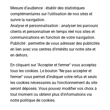
Mesure d’audience
: établir des statistiques
Le lien s'ouvre dans un nouvel onglet
complémentaires sur l’utilisation de nos sites et
Boîte aux lettres La Poste
suivre la navigation.
Prochaine collecte du courrier
vendredi
à
Analyse et personnalisation
: analyser les parcours
08h30
clients et personnaliser en temps réel nos sites et
communications en fonction de votre navigation.
Place De La Mairie
Publicité
: permettre de vous adresser des publicités
02380
Fresnes Sous Coucy
en lien avec vos centres d’intérêts sur notre site et
en dehors.
Itinéraire
En cliquant sur "Accepter et fermer" vous acceptez
tous les cookies. Le bouton "Ne pas accepter et
fermer" vous permet d'indiquer votre refus et seuls
Localiser
Liste Boîtes aux lettres
Aisne
Fresnes Sous Coucy
les cookies nécessaires au fonctionnement du site
seront déposés. Vous pouvez modifier vos choix à
tout moment ou obtenir plus d'informations via
notre politique de cookies
.
Plan du site