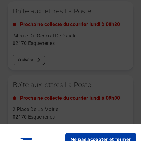
Le lien s'ouvre dans un nouvel onglet
Boîte aux lettres La Poste
Prochaine collecte du courrier
lundi
à
08h30
74 Rue Du General De Gaulle
02170
Esqueheries
Itinéraire
Le lien s'ouvre dans un nouvel onglet
Boîte aux lettres La Poste
Prochaine collecte du courrier
lundi
à
09h00
2 Place De La Mairie
02170
Esqueheries
Itinéraire
Ne pas accepter et fermer