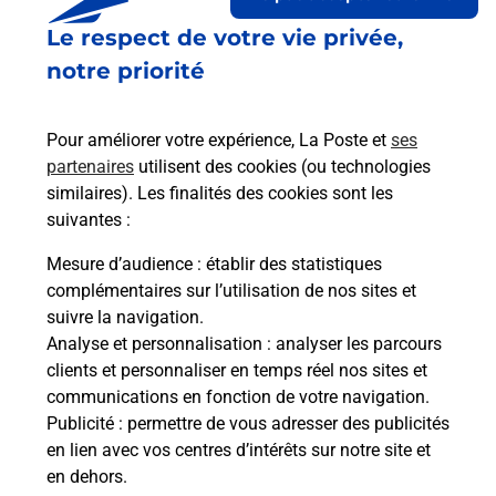
Le respect de votre vie privée,
Le lien s'ouvre dans un nouvel onglet
Boîte aux lettres La Poste
notre priorité
Prochaine collecte du courrier
lundi
à
08h30
Pour améliorer votre expérience, La Poste et
ses
9 Route De Foucomme
partenaires
utilisent des cookies (ou technologies
02170
Esqueheries
similaires). Les finalités des cookies sont les
suivantes :
Itinéraire
Mesure d’audience
: établir des statistiques
complémentaires sur l’utilisation de nos sites et
Le lien s'ouvre dans un nouvel onglet
suivre la navigation.
Boîte aux Lettres La Poste
Analyse et personnalisation
: analyser les parcours
Prochaine collecte du courrier
lundi
à
09h00
clients et personnaliser en temps réel nos sites et
communications en fonction de votre navigation.
12 Rue De La Plaine Du Grand Wez
Publicité
: permettre de vous adresser des publicités
02170
Esqueheries
en lien avec vos centres d’intérêts sur notre site et
en dehors.
Itinéraire