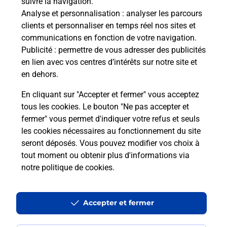
suivre la navigation.
Boîte aux lettres La Poste
Analyse et personnalisation
: analyser les parcours
Collecte du courrier aujourd'hui à
08h30
clients et personnaliser en temps réel nos sites et
communications en fonction de votre navigation.
11 Rue Principale
Publicité
: permettre de vous adresser des publicités
02360
Dohis
en lien avec vos centres d’intérêts sur notre site et
en dehors.
Itinéraire
En cliquant sur "Accepter et fermer" vous acceptez
tous les cookies. Le bouton "Ne pas accepter et
fermer" vous permet d'indiquer votre refus et seuls
Localiser
Liste Boîtes aux lettres
Aisne
Dohis
les cookies nécessaires au fonctionnement du site
seront déposés. Vous pouvez modifier vos choix à
tout moment ou obtenir plus d'informations via
notre politique de cookies
.
Plan du site
Accessibilité : partiellement conforme
Accepter et fermer
Conditions contractuelles