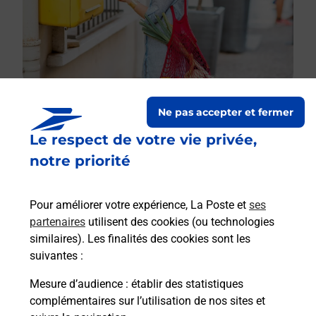
Ne pas accepter et fermer
Le respect de votre vie privée,
Le lien s'ouvre dans un nouvel onglet
Boîte aux lettres La Poste
notre priorité
Collecte du courrier aujourd'hui à
08h30
Pour améliorer votre expérience, La Poste et
ses
36 Rue Principale
partenaires
utilisent des cookies (ou technologies
02360
Dohis
similaires). Les finalités des cookies sont les
suivantes :
Itinéraire
Mesure d’audience
: établir des statistiques
complémentaires sur l’utilisation de nos sites et
Le lien s'ouvre dans un nouvel onglet