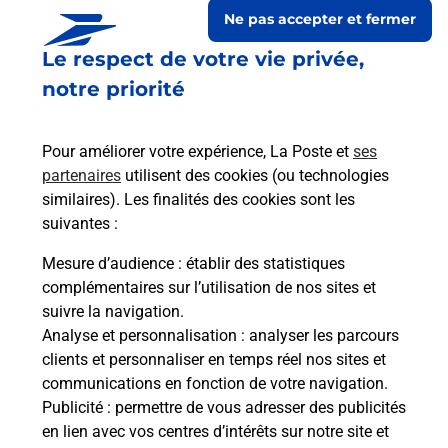
Ne pas accepter et fermer
Le respect de votre vie privée,
notre priorité
Pour améliorer votre expérience, La Poste et
ses
partenaires
utilisent des cookies (ou technologies
similaires). Les finalités des cookies sont les
suivantes :
Le lien s'ouvre dans un nouvel onglet
Boîte aux lettres La Poste
Mesure d’audience
: établir des statistiques
complémentaires sur l’utilisation de nos sites et
Prochaine collecte du courrier
samedi
à
08h30
suivre la navigation.
4 Rue De Soissons
Analyse et personnalisation
: analyser les parcours
02220
Cuiry Housse
clients et personnaliser en temps réel nos sites et
communications en fonction de votre navigation.
Itinéraire
Publicité
: permettre de vous adresser des publicités
en lien avec vos centres d’intérêts sur notre site et