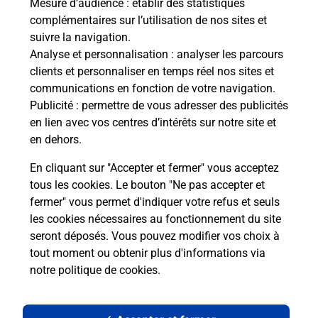
Mesure d’audience
: établir des statistiques
complémentaires sur l’utilisation de nos sites et
Le lien s'ouvre dans un nouvel onglet
suivre la navigation.
Boîte aux lettres La Poste
Analyse et personnalisation
: analyser les parcours
Prochaine collecte du courrier
lundi
à
09h00
clients et personnaliser en temps réel nos sites et
communications en fonction de votre navigation.
2 Rue Du Calvaire
Publicité
: permettre de vous adresser des publicités
02650
Crezancy
en lien avec vos centres d’intérêts sur notre site et
en dehors.
Itinéraire
En cliquant sur "Accepter et fermer" vous acceptez
tous les cookies. Le bouton "Ne pas accepter et
fermer" vous permet d'indiquer votre refus et seuls
Localiser
Liste Boîtes aux lettres
Aisne
Crezancy
les cookies nécessaires au fonctionnement du site
seront déposés. Vous pouvez modifier vos choix à
tout moment ou obtenir plus d'informations via
notre politique de cookies
.
Plan du site