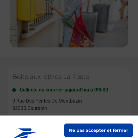
Le lien s'ouvre dans un nouvel onglet
Boîte aux lettres La Poste
Collecte du courrier aujourd'hui à
09h00
9 Rue Des Pentes De Montbazin
02330
Courboin
Itinéraire
Ne pas accepter et fermer