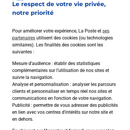
Le respect de votre vie privée,
Le lien s'ouvre dans un nouvel onglet
Boîte aux lettres La Poste
notre priorité
Collecte du courrier aujourd'hui à
09h00
Pour améliorer votre expérience, La Poste et
ses
Route De Conde
partenaires
utilisent des cookies (ou technologies
02330
Courboin
similaires). Les finalités des cookies sont les
suivantes :
Itinéraire
Mesure d’audience
: établir des statistiques
complémentaires sur l’utilisation de nos sites et
Le lien s'ouvre dans un nouvel onglet
suivre la navigation.
Boîte aux lettres La Poste
Analyse et personnalisation
: analyser les parcours
Collecte du courrier aujourd'hui à
09h00
clients et personnaliser en temps réel nos sites et
communications en fonction de votre navigation.
16 Rue Principale
Publicité
: permettre de vous adresser des publicités
02330
Courboin
en lien avec vos centres d’intérêts sur notre site et
en dehors.
Itinéraire