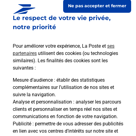
Ne pas accepter et fermer
Le respect de votre vie privée,
notre priorité
Pour améliorer votre expérience, La Poste et
ses
partenaires
utilisent des cookies (ou technologies
similaires). Les finalités des cookies sont les
suivantes :
Le lien s'ouvre dans un nouvel onglet
Boîte aux lettres La Poste
Mesure d’audience
: établir des statistiques
complémentaires sur l’utilisation de nos sites et
Prochaine collecte du courrier
samedi
à
09h00
suivre la navigation.
1 Route De Puisieux
Analyse et personnalisation
: analyser les parcours
02120
Colonfay
clients et personnaliser en temps réel nos sites et
communications en fonction de votre navigation.
Itinéraire
Publicité
: permettre de vous adresser des publicités
en lien avec vos centres d’intérêts sur notre site et