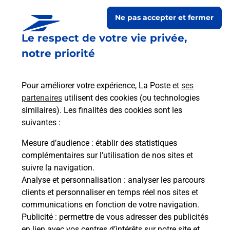
Ne pas accepter et fermer
Le respect de votre vie privée,
notre priorité
Pour améliorer votre expérience, La Poste et
ses
partenaires
utilisent des cookies (ou technologies
similaires). Les finalités des cookies sont les
Le lien s'ouvre dans un nouvel onglet
suivantes :
Boîte aux lettres La Poste
Mesure d’audience
: établir des statistiques
Prochaine collecte du courrier
vendredi
à
complémentaires sur l’utilisation de nos sites et
08h30
suivre la navigation.
Analyse et personnalisation
: analyser les parcours
25 Route De Mons
clients et personnaliser en temps réel nos sites et
02000
Clacy Et Thierret
communications en fonction de votre navigation.
Publicité
: permettre de vous adresser des publicités
Itinéraire
en lien avec vos centres d’intérêts sur notre site et