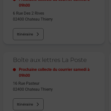
09h00
6 Rue Des 2 Rives
02400
Chateau Thierry
Itinéraire
Le lien s'ouvre dans un nouvel onglet
L
Boîte aux lettres La Poste
Prochaine collecte du courrier
samedi
à
09h00
16 Rue Pasteur
02400
Chateau Thierry
Itinéraire