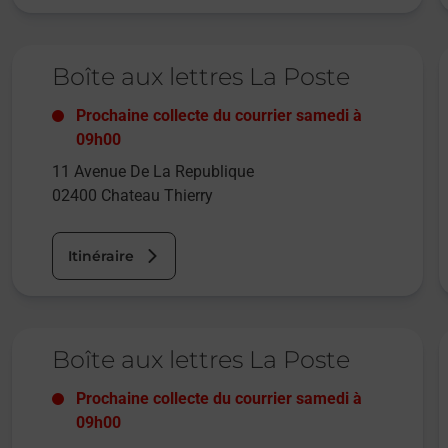
Le lien s'ouvre dans un nouvel onglet
L
Boîte aux lettres La Poste
Prochaine collecte du courrier
samedi
à
09h00
11 Avenue De La Republique
02400
Chateau Thierry
Itinéraire
Le lien s'ouvre dans un nouvel onglet
L
Boîte aux lettres La Poste
Prochaine collecte du courrier
samedi
à
09h00