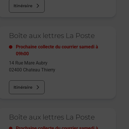
Itinéraire
e lien s'ouvre dans un nouvel onglet
Boîte aux lettres La Poste
Prochaine collecte du courrier
samedi
à
09h00
14 Rue Mare Aubry
02400
Chateau Thierry
Itinéraire
e lien s'ouvre dans un nouvel onglet
Boîte aux lettres La Poste
Prochaine collecte du courrier
samedi
à