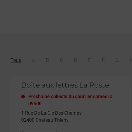
Tous
A
B
C
D
E
F
G
Le lien s'ouvre dans un nouvel onglet
Boîte aux lettres La Poste
Prochaine collecte du courrier
samedi
à
09h00
1 Rue De La Cle Des Champs
02400
Chateau Thierry