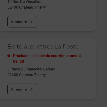
12 Rue De Vincelles
02400
Chateau Thierry
Itinéraire
e lien s'ouvre dans un nouvel onglet
Boîte aux lettres La Poste
Prochaine collecte du courrier
samedi
à
09h00
3 Place Du Marechal Leclerc
02400
Chateau Thierry
Itinéraire