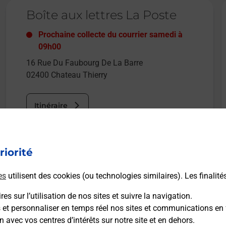
Le lien s'ouvre dans un nouvel onglet
L
Boîte aux lettres La Poste
Prochaine collecte du courrier
samedi
à
09h00
16 Rue Du Faubourg De La Barre
02400
Chateau Thierry
Itinéraire
Le lien s'ouvre dans un nouvel onglet
riorité
Boîte aux Lettres La Poste
es
utilisent des cookies (ou technologies similaires). Les finalité
Prochaine collecte du courrier
samedi
à
09h00
es sur l’utilisation de nos sites et suivre la navigation.
2 Rue Du Courteau
s et personnaliser en temps réel nos sites et communications en 
02400
Chateau Thierry
n avec vos centres d’intérêts sur notre site et en dehors.