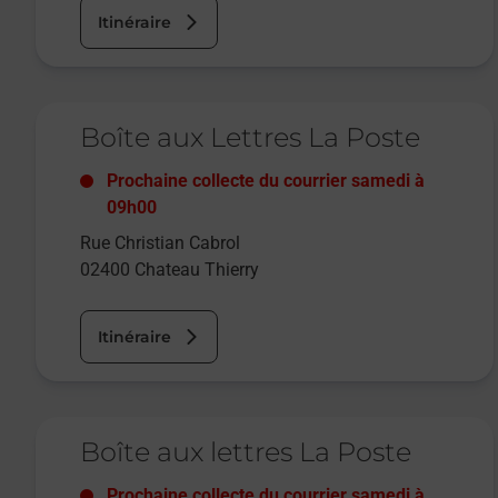
Itinéraire
Le lien s'ouvre dans un nouvel onglet
Boîte aux Lettres La Poste
Prochaine collecte du courrier
samedi
à
09h00
Rue Christian Cabrol
02400
Chateau Thierry
Itinéraire
Le lien s'ouvre dans un nouvel onglet
Boîte aux lettres La Poste
Prochaine collecte du courrier
samedi
à