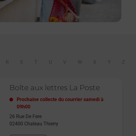
R
S
T
U
V
W
X
Y
Z
e lien s'ouvre dans un nouvel onglet
Boîte aux lettres La Poste
Prochaine collecte du courrier
samedi
à
09h00
26 Rue De Fere
02400
Chateau Thierry