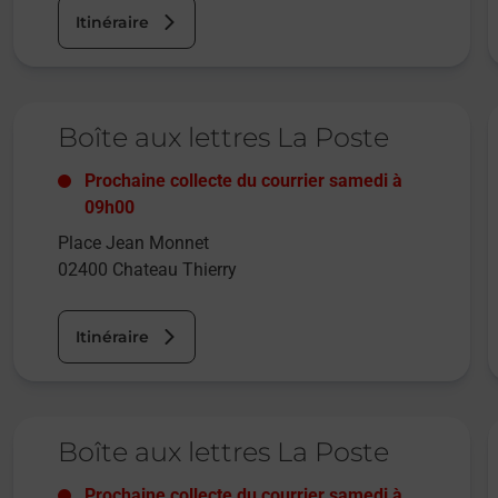
Itinéraire
Le lien s'ouvre dans un nouvel onglet
L
Boîte aux lettres La Poste
Prochaine collecte du courrier
samedi
à
09h00
Place Jean Monnet
02400
Chateau Thierry
Itinéraire
Le lien s'ouvre dans un nouvel onglet
L
Boîte aux lettres La Poste
Prochaine collecte du courrier
samedi
à