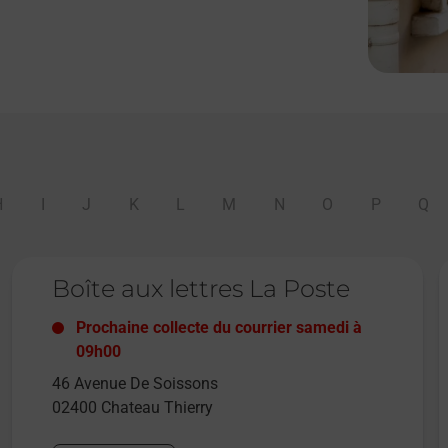
H
I
J
K
L
M
N
O
P
Q
Le lien s'ouvre dans un nouvel onglet
L
Boîte aux lettres La Poste
Prochaine collecte du courrier
samedi
à
09h00
46 Avenue De Soissons
02400
Chateau Thierry