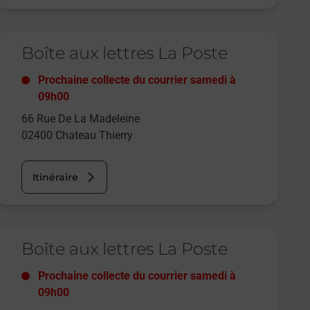
e lien s'ouvre dans un nouvel onglet
Boîte aux lettres La Poste
Prochaine collecte du courrier
samedi
à
09h00
66 Rue De La Madeleine
02400
Chateau Thierry
Itinéraire
e lien s'ouvre dans un nouvel onglet
Boîte aux lettres La Poste
Prochaine collecte du courrier
samedi
à
09h00