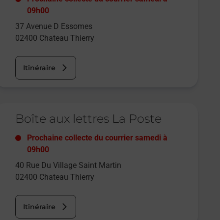
09h00
37 Avenue D Essomes
02400
Chateau Thierry
Itinéraire
e lien s'ouvre dans un nouvel onglet
Boîte aux lettres La Poste
Prochaine collecte du courrier
samedi
à
09h00
40 Rue Du Village Saint Martin
02400
Chateau Thierry
Itinéraire