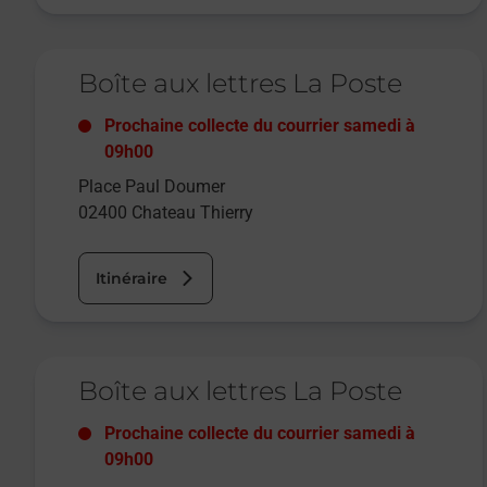
Le lien s'ouvre dans un nouvel onglet
Boîte aux lettres La Poste
Prochaine collecte du courrier
samedi
à
09h00
Place Paul Doumer
02400
Chateau Thierry
Itinéraire
Le lien s'ouvre dans un nouvel onglet
Boîte aux lettres La Poste
Prochaine collecte du courrier
samedi
à
09h00