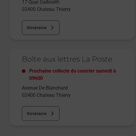
17 Quai Galbraith
02400
Chateau Thierry
Itinéraire
Le lien s'ouvre dans un nouvel onglet
Boîte aux lettres La Poste
Prochaine collecte du courrier
samedi
à
09h00
Avenue De Blanchard
02400
Chateau Thierry
Itinéraire