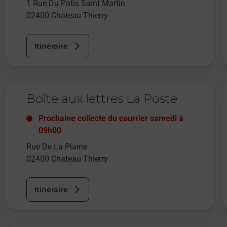
1 Rue Du Patis Saint Martin
02400
Chateau Thierry
Itinéraire
Le lien s'ouvre dans un nouvel onglet
L
Boîte aux lettres La Poste
Prochaine collecte du courrier
samedi
à
09h00
Rue De La Plaine
02400
Chateau Thierry
Itinéraire