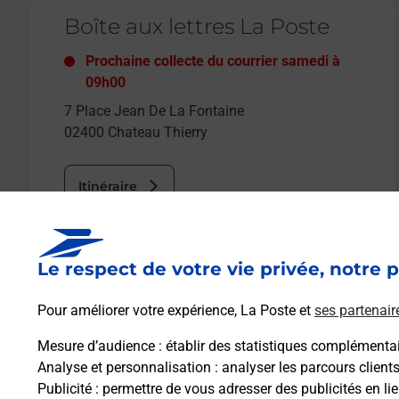
Le lien s'ouvre dans un nouvel onglet
Boîte aux lettres La Poste
Prochaine collecte du courrier
samedi
à
09h00
7 Place Jean De La Fontaine
02400
Chateau Thierry
Itinéraire
Le lien s'ouvre dans un nouvel onglet
Le respect de votre vie privée, notre p
Boîte aux Lettres La Poste
Pour améliorer votre expérience, La Poste et
ses partenair
Prochaine collecte du courrier
samedi
à
09h00
Mesure d’audience
: établir des statistiques complémentair
107 Avenue De Soissons
Analyse et personnalisation
: analyser les parcours client
02400
Chateau Thierry
Publicité
: permettre de vous adresser des publicités en lie