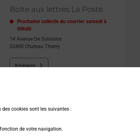
e lien s'ouvre dans un nouvel onglet
Boîte aux lettres La Poste
Prochaine collecte du courrier
samedi
à
09h00
14 Avenue De Soissons
02400
Chateau Thierry
Itinéraire
s des cookies sont les suivantes :
fonction de votre navigation.