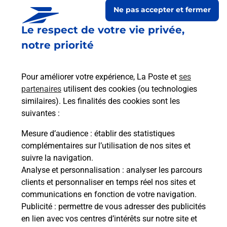
Ne pas accepter et fermer
Le respect de votre vie privée,
notre priorité
Pour améliorer votre expérience, La Poste et
ses
partenaires
utilisent des cookies (ou technologies
similaires). Les finalités des cookies sont les
suivantes :
Le lien s'ouvre dans un nouvel onglet
Boîte aux Lettres La Poste
Mesure d’audience
: établir des statistiques
complémentaires sur l’utilisation de nos sites et
Collecte du courrier aujourd'hui à
11h00
suivre la navigation.
3 Rue Du 11 Novembre 1918
Analyse et personnalisation
: analyser les parcours
02110
Brancourt Le Grand
clients et personnaliser en temps réel nos sites et
communications en fonction de votre navigation.
Itinéraire
Publicité
: permettre de vous adresser des publicités
en lien avec vos centres d’intérêts sur notre site et