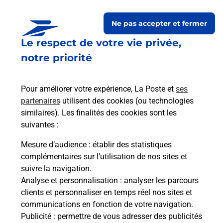
Le lien s'ouvre dans un nouvel onglet
Ne pas accepter et fermer
Boîte aux lettres La Poste
Le respect de votre vie privée,
Prochaine collecte du courrier
vendredi
à
notre priorité
08h30
582 Rue De La Boulloire
Pour améliorer votre expérience, La Poste et
ses
02200
Billy Sur Aisne
partenaires
utilisent des cookies (ou technologies
similaires). Les finalités des cookies sont les
Itinéraire
suivantes :
Mesure d’audience
: établir des statistiques
Le lien s'ouvre dans un nouvel onglet
complémentaires sur l’utilisation de nos sites et
Boîte aux lettres La Poste
suivre la navigation.
Prochaine collecte du courrier
vendredi
à
Analyse et personnalisation
: analyser les parcours
08h30
clients et personnaliser en temps réel nos sites et
communications en fonction de votre navigation.
475 Rue Du Chateau
Publicité
: permettre de vous adresser des publicités
02200
Billy Sur Aisne