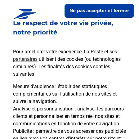
Ne pas accepter et fermer
Le respect de votre vie privée,
notre priorité
Pour améliorer votre expérience, La Poste et
ses
partenaires
utilisent des cookies (ou technologies
similaires). Les finalités des cookies sont les
Le lien s'ouvre dans un nouvel onglet
suivantes :
Boîte aux Lettres La Poste
Mesure d’audience
: établir des statistiques
Prochaine collecte du courrier
vendredi
à
complémentaires sur l’utilisation de nos sites et
08h30
suivre la navigation.
Analyse et personnalisation
: analyser les parcours
2 Rue De Festieux
clients et personnaliser en temps réel nos sites et
02860
Bievres
communications en fonction de votre navigation.
Publicité
: permettre de vous adresser des publicités
Itinéraire
en lien avec vos centres d’intérêts sur notre site et