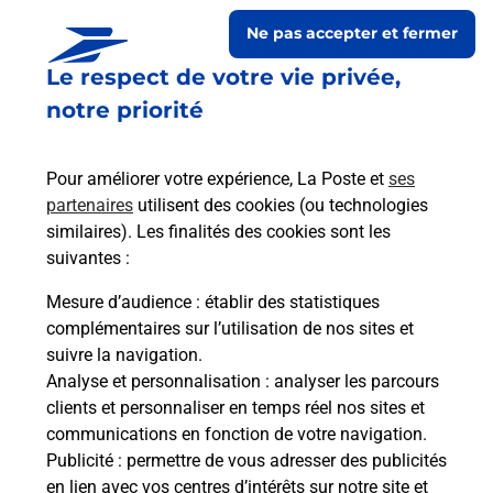
Ne pas accepter et fermer
Le respect de votre vie privée,
notre priorité
Pour améliorer votre expérience, La Poste et
ses
partenaires
utilisent des cookies (ou technologies
similaires). Les finalités des cookies sont les
Le lien s'ouvre dans un nouvel onglet
suivantes :
Boîte aux lettres La Poste
Mesure d’audience
: établir des statistiques
Prochaine collecte du courrier
lundi
à
08h30
complémentaires sur l’utilisation de nos sites et
suivre la navigation.
17 Grand Rue
Analyse et personnalisation
: analyser les parcours
02300
Bethancourt En Vaux
clients et personnaliser en temps réel nos sites et
communications en fonction de votre navigation.
Itinéraire
Publicité
: permettre de vous adresser des publicités
en lien avec vos centres d’intérêts sur notre site et