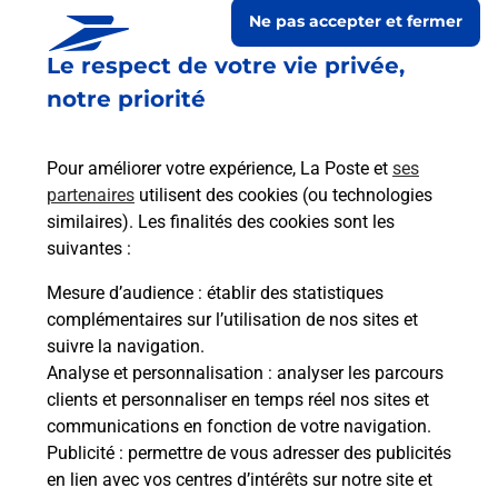
Ne pas accepter et fermer
Le respect de votre vie privée,
notre priorité
Pour améliorer votre expérience, La Poste et
ses
partenaires
utilisent des cookies (ou technologies
similaires). Les finalités des cookies sont les
suivantes :
Le lien s'ouvre dans un nouvel onglet
Boîte aux lettres La Poste
Mesure d’audience
: établir des statistiques
complémentaires sur l’utilisation de nos sites et
Prochaine collecte du courrier
samedi
à
09h00
suivre la navigation.
16 Rue De La Vallee
Analyse et personnalisation
: analyser les parcours
02400
Azy Sur Marne
clients et personnaliser en temps réel nos sites et
communications en fonction de votre navigation.
Itinéraire
Publicité
: permettre de vous adresser des publicités
en lien avec vos centres d’intérêts sur notre site et