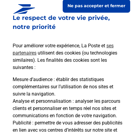
Ne pas accepter et fermer
Le respect de votre vie privée,
notre priorité
Pour améliorer votre expérience, La Poste et
ses
partenaires
utilisent des cookies (ou technologies
similaires). Les finalités des cookies sont les
suivantes :
Le lien s'ouvre dans un nouvel onglet
Boîte aux lettres La Poste
Mesure d’audience
: établir des statistiques
complémentaires sur l’utilisation de nos sites et
Prochaine collecte du courrier
lundi
à
08h30
suivre la navigation.
1 Rue De Vervins
Analyse et personnalisation
: analyser les parcours
02580
Autreppes
clients et personnaliser en temps réel nos sites et
communications en fonction de votre navigation.
Itinéraire
Publicité
: permettre de vous adresser des publicités
en lien avec vos centres d’intérêts sur notre site et