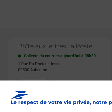
Le lien s'ouvre dans un nouvel onglet
Boîte aux lettres La Poste
Collecte du courrier aujourd'hui à
08h30
1 Rue Du Docteur Josso
02500
Aubenton
Itinéraire
Le respect de votre vie privée, notre p
Le lien s'ouvre dans un nouvel onglet
Boîte aux lettres La Poste