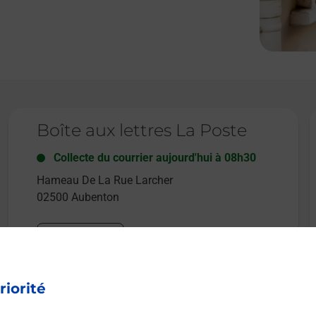
Le lien s'ouvre dans un nouvel onglet
L
Boîte aux lettres La Poste
Collecte du courrier aujourd'hui à
08h30
Hameau De La Rue Larcher
02500
Aubenton
Itinéraire
riorité
Le lien s'ouvre dans un nouvel onglet
Boîte aux Lettres La Poste