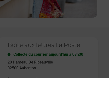
e lien s'ouvre dans un nouvel onglet
Boîte aux lettres La Poste
Collecte du courrier aujourd'hui à
08h30
20 Hameau De Ribeauville
02500
Aubenton
Itinéraire