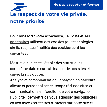
Ne pas accepter et fermer
Le respect de votre vie privée,
notre priorité
Pour améliorer votre expérience, La Poste et
ses
partenaires
utilisent des cookies (ou technologies
similaires). Les finalités des cookies sont les
suivantes :
Le lien s'ouvre dans un nouvel onglet
Boîte aux Lettres La Poste
Mesure d’audience
: établir des statistiques
complémentaires sur l’utilisation de nos sites et
Prochaine collecte du courrier
lundi
à
08h00
suivre la navigation.
1 Rue Anselme De Laon
Analyse et personnalisation
: analyser les parcours
02270
Assis Sur Serre
clients et personnaliser en temps réel nos sites et
communications en fonction de votre navigation.
Itinéraire
Publicité
: permettre de vous adresser des publicités
en lien avec vos centres d’intérêts sur notre site et