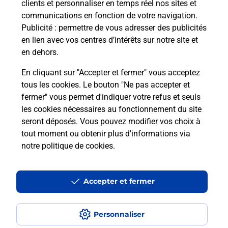
08h30
clients et personnaliser en temps réel nos sites et
communications en fonction de votre navigation.
32 Grande Rue
Publicité
: permettre de vous adresser des publicités
01600
Trevoux
en lien avec vos centres d’intérêts sur notre site et
en dehors.
Itinéraire
En cliquant sur "Accepter et fermer" vous acceptez
tous les cookies. Le bouton "Ne pas accepter et
fermer" vous permet d'indiquer votre refus et seuls
Localiser
Liste Boîtes aux lettres
Ain
Trevoux
les cookies nécessaires au fonctionnement du site
seront déposés. Vous pouvez modifier vos choix à
tout moment ou obtenir plus d'informations via
notre politique de cookies
.
Plan du site
Accessibilité : partiellement conforme
Accepter et fermer
Conditions contractuelles
Personnaliser
Mentions légales