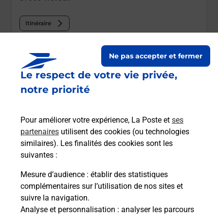
Itinéraire
Le lien s'ouvre dans un nouvel onglet
Ne pas accepter et fermer
Boîte aux lettres La Poste
Le respect de votre vie privée,
Prochaine collecte du courrier
vendredi
à
notre priorité
08h30
324 Route De Lyon
Pour améliorer votre expérience, La Poste et
ses
01600
Trevoux
partenaires
utilisent des cookies (ou technologies
similaires). Les finalités des cookies sont les
Itinéraire
suivantes :
Mesure d’audience
: établir des statistiques
Le lien s'ouvre dans un nouvel onglet
complémentaires sur l’utilisation de nos sites et
Boîte aux lettres La Poste
suivre la navigation.
Prochaine collecte du courrier
vendredi
à
Analyse et personnalisation
: analyser les parcours