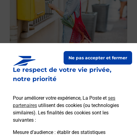
Ne pas accepter et fermer
Le respect de votre vie privée,
Le lien s'ouvre dans un nouvel onglet
Boîte aux lettres La Poste
notre priorité
Collecte du courrier aujourd'hui à
09h00
Pour améliorer votre expérience, La Poste et
ses
2 Rue Du Moulin Du Buis
partenaires
utilisent des cookies (ou technologies
01150
Saint Sorlin En Bugey
similaires). Les finalités des cookies sont les
suivantes :
Itinéraire
Mesure d’audience
: établir des statistiques