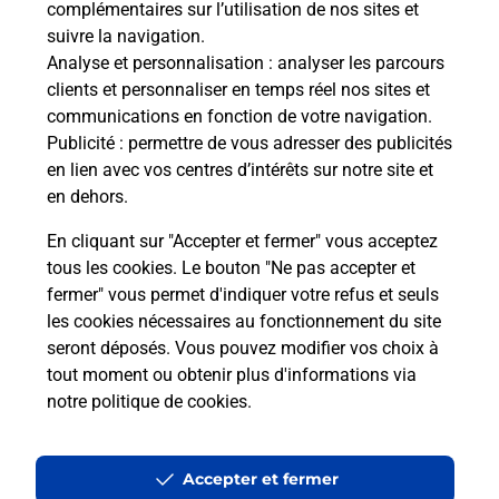
complémentaires sur l’utilisation de nos sites et
Le lien s'ouvre dans un nouvel onglet
suivre la navigation.
Boîte aux Lettres La Poste
Analyse et personnalisation
: analyser les parcours
Collecte du courrier aujourd'hui à
10h00
clients et personnaliser en temps réel nos sites et
communications en fonction de votre navigation.
102 Grande Rue
Publicité
: permettre de vous adresser des publicités
01150
Saint Sorlin En Bugey
en lien avec vos centres d’intérêts sur notre site et
en dehors.
Itinéraire
En cliquant sur "Accepter et fermer" vous acceptez
tous les cookies. Le bouton "Ne pas accepter et
fermer" vous permet d'indiquer votre refus et seuls
Localiser
Liste Boîtes aux lettres
Ain
Saint Sorlin En Bugey
les cookies nécessaires au fonctionnement du site
seront déposés. Vous pouvez modifier vos choix à
tout moment ou obtenir plus d'informations via
notre politique de cookies
.
Plan du site
Accessibilité : partiellement conforme
Accepter et fermer