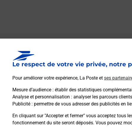
Le lien s'ouvre dans un nouvel onglet
Boîte aux lettres La Poste
Le respect de votre vie privée, notre p
Prochaine collecte du courrier
samedi
à
09h00
Pour améliorer votre expérience, La Poste et
ses partenair
120 Rue De Montfleury
01560
Saint Jean Sur Reyssouze
Mesure d’audience
: établir des statistiques complémentair
Analyse et personnalisation
: analyser les parcours client
Publicité
: permettre de vous adresser des publicités en lie
Itinéraire
En cliquant sur "Accepter et fermer" vous acceptez tous le
fonctionnement du site seront déposés. Vous pouvez modi