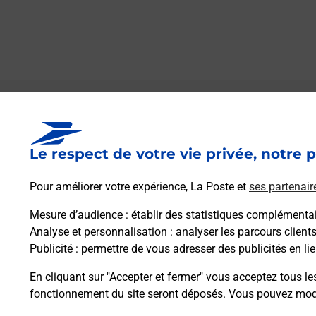
Le lien s'ouvre dans un nouvel onglet
Boîte aux lettres La Poste
Le respect de votre vie privée, notre p
Prochaine collecte du courrier
lundi
à
09h00
986 Route De Saint Trivier
Pour améliorer votre expérience, La Poste et
ses partenair
01190
Saint Benigne
Mesure d’audience
: établir des statistiques complémentair
Analyse et personnalisation
: analyser les parcours client
Itinéraire
Publicité
: permettre de vous adresser des publicités en lie
En cliquant sur "Accepter et fermer" vous acceptez tous le
fonctionnement du site seront déposés. Vous pouvez modi