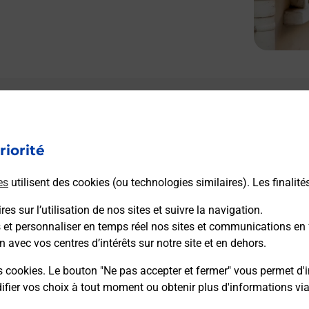
Le lien s'ouvre dans un nouvel onglet
Boîte aux lettres La Poste
riorité
Prochaine collecte du courrier
lundi
à
09h00
36 Route De La Prairie
es
utilisent des cookies (ou technologies similaires). Les finalité
01190
Saint Benigne
es sur l’utilisation de nos sites et suivre la navigation.
s et personnaliser en temps réel nos sites et communications en 
Itinéraire
n avec vos centres d’intérêts sur notre site et en dehors.
s cookies. Le bouton "Ne pas accepter et fermer" vous permet d'i
fier vos choix à tout moment ou obtenir plus d'informations vi