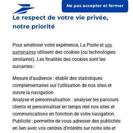
Ne pas accepter et fermer
Le respect de votre vie privée,
notre priorité
Pour améliorer votre expérience, La Poste et
ses
partenaires
utilisent des cookies (ou technologies
similaires). Les finalités des cookies sont les
suivantes :
Le lien s'ouvre dans un nouvel onglet
Boîte aux Lettres La Poste
Mesure d’audience
: établir des statistiques
complémentaires sur l’utilisation de nos sites et
Collecte du courrier aujourd'hui à
08h30
suivre la navigation.
44 Rue Benoit Bressat
Analyse et personnalisation
: analyser les parcours
01120
Nievroz
clients et personnaliser en temps réel nos sites et
communications en fonction de votre navigation.
Itinéraire
Publicité
: permettre de vous adresser des publicités
en lien avec vos centres d’intérêts sur notre site et