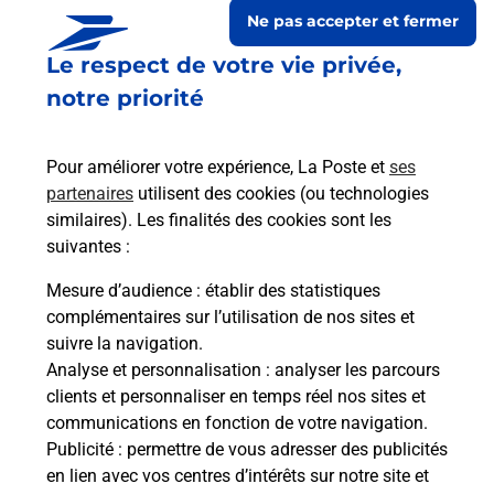
Ne pas accepter et fermer
Le respect de votre vie privée,
notre priorité
Pour améliorer votre expérience, La Poste et
ses
partenaires
utilisent des cookies (ou technologies
similaires). Les finalités des cookies sont les
suivantes :
Le lien s'ouvre dans un nouvel onglet
Boîte aux lettres La Poste
Mesure d’audience
: établir des statistiques
complémentaires sur l’utilisation de nos sites et
Prochaine collecte du courrier
samedi
à
08h00
suivre la navigation.
Route Du Pont De Lucey
Analyse et personnalisation
: analyser les parcours
01300
Massignieu De Rives
clients et personnaliser en temps réel nos sites et
communications en fonction de votre navigation.
Itinéraire
Publicité
: permettre de vous adresser des publicités
en lien avec vos centres d’intérêts sur notre site et