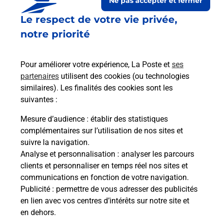
Ne pas accepter et fermer
Le respect de votre vie privée,
notre priorité
Pour améliorer votre expérience, La Poste et
ses
partenaires
utilisent des cookies (ou technologies
similaires). Les finalités des cookies sont les
Le lien s'ouvre dans un nouvel onglet
suivantes :
Boîte aux Lettres La Poste
Mesure d’audience
: établir des statistiques
Prochaine collecte du courrier
jeudi
à
08h00
complémentaires sur l’utilisation de nos sites et
suivre la navigation.
67 Rue Des Lapidaires
Analyse et personnalisation
: analyser les parcours
01410
Lelex
clients et personnaliser en temps réel nos sites et
communications en fonction de votre navigation.
Itinéraire
Publicité
: permettre de vous adresser des publicités
en lien avec vos centres d’intérêts sur notre site et
en dehors.