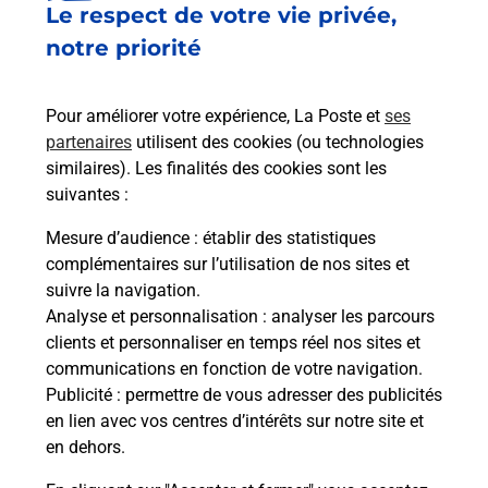
Le respect de votre vie privée,
Le lien s'ouvre dans un nouvel onglet
Boîte aux lettres La Poste
notre priorité
Collecte du courrier aujourd'hui à
08h00
Pour améliorer votre expérience, La Poste et
ses
6 Rue Des Ecoles
partenaires
utilisent des cookies (ou technologies
01200
Injoux Genissiat
similaires). Les finalités des cookies sont les
suivantes :
Itinéraire
Mesure d’audience
: établir des statistiques
complémentaires sur l’utilisation de nos sites et
Le lien s'ouvre dans un nouvel onglet
suivre la navigation.
Boîte aux lettres La Poste
Analyse et personnalisation
: analyser les parcours
Collecte du courrier aujourd'hui à
08h00
clients et personnaliser en temps réel nos sites et
communications en fonction de votre navigation.
10 Rue Du Tilleul
Publicité
: permettre de vous adresser des publicités
01200
Injoux Genissiat
en lien avec vos centres d’intérêts sur notre site et
en dehors.
Itinéraire