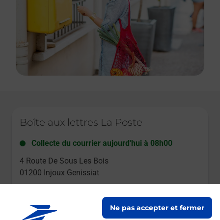
Le lien s'ouvre dans un nouvel onglet
Boîte aux lettres La Poste
Collecte du courrier aujourd'hui à
08h00
4 Route De Sous Les Bois
01200
Injoux Genissiat
Itinéraire
Ne pas accepter et fermer