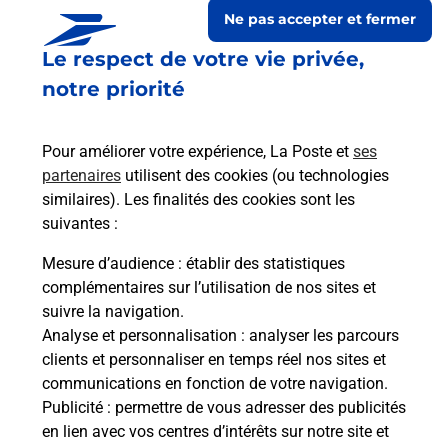
Ne pas accepter et fermer
Le respect de votre vie privée,
notre priorité
Pour améliorer votre expérience, La Poste et
ses
partenaires
utilisent des cookies (ou technologies
similaires). Les finalités des cookies sont les
suivantes :
Le lien s'ouvre dans un nouvel onglet
Boîte aux lettres La Poste
Mesure d’audience
: établir des statistiques
complémentaires sur l’utilisation de nos sites et
Prochaine collecte du courrier
lundi
à
09h00
suivre la navigation.
21 Route De La Mairie
Analyse et personnalisation
: analyser les parcours
01560
Courtes
clients et personnaliser en temps réel nos sites et
communications en fonction de votre navigation.
Itinéraire
Publicité
: permettre de vous adresser des publicités
en lien avec vos centres d’intérêts sur notre site et