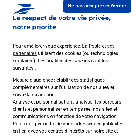
Ne pas accepter et fermer
Le respect de votre vie privée,
notre priorité
Pour améliorer votre expérience, La Poste et
ses
partenaires
utilisent des cookies (ou technologies
similaires). Les finalités des cookies sont les
suivantes :
Le lien s'ouvre dans un nouvel onglet
Boîte aux lettres La Poste
Mesure d’audience
: établir des statistiques
complémentaires sur l’utilisation de nos sites et
Prochaine collecte du courrier
lundi
à
15h00
suivre la navigation.
54 Place Du Marche
Analyse et personnalisation
: analyser les parcours
01320
Chalamont
clients et personnaliser en temps réel nos sites et
communications en fonction de votre navigation.
Itinéraire
Publicité
: permettre de vous adresser des publicités
en lien avec vos centres d’intérêts sur notre site et