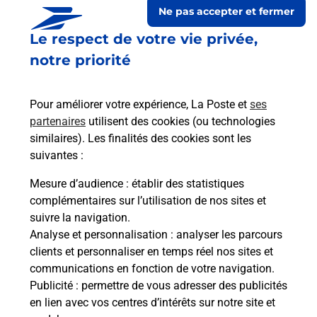
Ne pas accepter et fermer
Le respect de votre vie privée,
notre priorité
Pour améliorer votre expérience, La Poste et
ses
partenaires
utilisent des cookies (ou technologies
similaires). Les finalités des cookies sont les
Le lien s'ouvre dans un nouvel onglet
Boîte aux lettres La Poste
suivantes :
Mesure d’audience
: établir des statistiques
Prochaine collecte du courrier
vendredi
à
complémentaires sur l’utilisation de nos sites et
09h00
suivre la navigation.
580 Route Des Boissonnets
Analyse et personnalisation
: analyser les parcours
01290
Bey
clients et personnaliser en temps réel nos sites et
communications en fonction de votre navigation.
Itinéraire
Publicité
: permettre de vous adresser des publicités
en lien avec vos centres d’intérêts sur notre site et